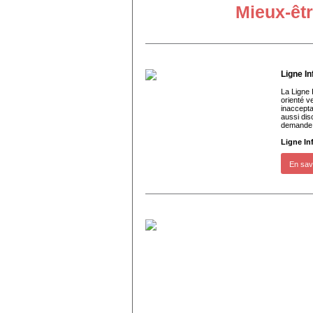
Mieux-êt
Ligne I
La Ligne 
orienté v
inaccepta
aussi dis
demande 
Ligne In
En sav