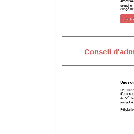
directric
prend le 
congé de 
Lire l'a
Conseil d'adm
Une nou
Le
Consei
d’une nou
e
de M
Ka
magistrat
Félicitat