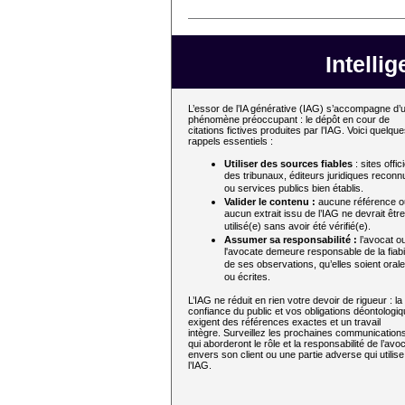
Intellig
L’essor de l’IA générative (IAG) s’accompagne d’
phénomène préoccupant : le dépôt en cour de
citations fictives produites par l’IAG. Voici quelqu
rappels essentiels :
Utiliser des sources fiables
: sites offic
des tribunaux, éditeurs juridiques reconn
ou services publics bien établis.
Valider le contenu :
aucune référence o
aucun extrait issu de l’IAG ne devrait être
utilisé(e) sans avoir été vérifié(e).
Assumer sa responsabilité :
l’avocat o
l'avocate demeure responsable de la fiabil
de ses observations, qu’elles soient oral
ou écrites.
L’IAG ne réduit en rien votre devoir de rigueur : la
confiance du public et vos obligations déontologi
exigent des références exactes et un travail
intègre. Surveillez les prochaines communication
qui aborderont le rôle et la responsabilité de l’avo
envers son client ou une partie adverse qui utilise
l’IAG.