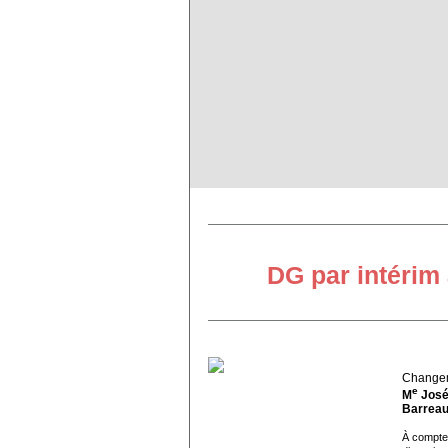
DG par intérim
Changem
e
M
Josée
Barreau
À compte