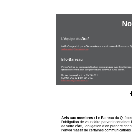
No
L'équipe du
Bref
Le Bref
est produit par le Service des communications du Barreau du Q
webmestre@barreau.qc.ca
Info-Barreau
Porte d'entrée au Barreau du Québec, communiquez avec Info-Barreau 
question ou information complémentaire dont vous aurez besoin.
Du lundi au vendredi, de 8 h 15 à 17 h
514 954-3411 ou 1 844 954-3411
infobarreau@barreau.qc.ca
Avis aux membres :
Le Barreau du Québec, 
l’obligation de vous faire parvenir certaines
de votre côté, l’obligation d’en prendre con
l’envoi massif de certaines communications pa